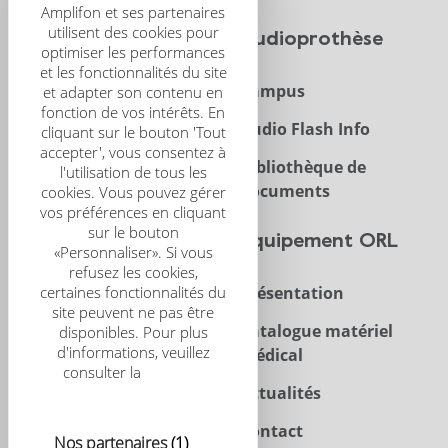
Amplifon et ses partenaires
utilisent des cookies pour
CRS
Audioprothèse
optimiser les performances
et les fonctionnalités du site
Présentation
Campus
et adapter son contenu en
fonction de vos intérêts. En
CRS Scientific Journal
Audio Flash Info
cliquant sur le bouton 'Tout
accepter', vous consentez à
Congrès
Bibliothèque de
l'utilisation de tous les
documents
cookies. Vous pouvez gérer
vos préférences en cliquant
sur le bouton
Trouver un centre
Équipement ORL
«Personnaliser». Si vous
refusez les cookies,
certaines fonctionnalités du
Acouphènes
Présentation
site peuvent ne pas être
Enfant
Catalogue matériel
disponibles. Pour plus
d'informations, veuillez
médical
Implants
consulter la
politique
relative aux cookies
Actualités
Contact
Nos partenaires
(1)