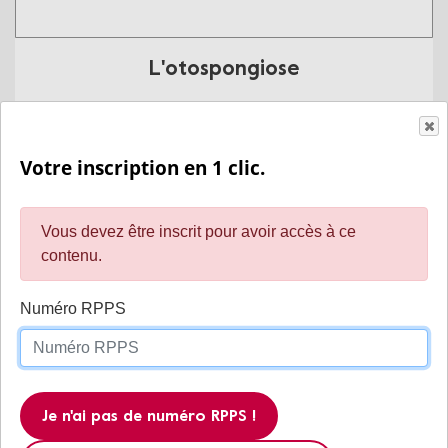
L'otospongiose
En savoir plus
Votre inscription en 1 clic.
Vous devez être inscrit pour avoir accès à ce
contenu.
Numéro RPPS
Intelligence artificielle basée sur des
Je n'ai pas de numéro RPPS !
organoïdes de cerveau humain : le