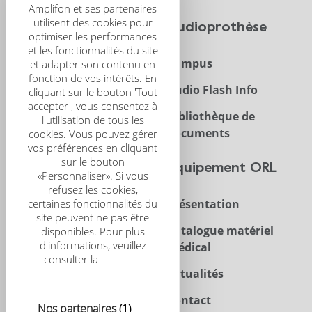
Amplifon et ses partenaires
utilisent des cookies pour
CRS
Audioprothèse
optimiser les performances
et les fonctionnalités du site
Présentation
Campus
et adapter son contenu en
fonction de vos intérêts. En
CRS Scientific Journal
Audio Flash Info
cliquant sur le bouton 'Tout
accepter', vous consentez à
Congrès
Bibliothèque de
l'utilisation de tous les
documents
cookies. Vous pouvez gérer
vos préférences en cliquant
sur le bouton
Trouver un centre
Équipement ORL
«Personnaliser». Si vous
refusez les cookies,
certaines fonctionnalités du
Acouphènes
Présentation
site peuvent ne pas être
Enfant
Catalogue matériel
disponibles. Pour plus
d'informations, veuillez
médical
Implants
consulter la
politique
relative aux cookies
Actualités
Contact
Nos partenaires
(1)