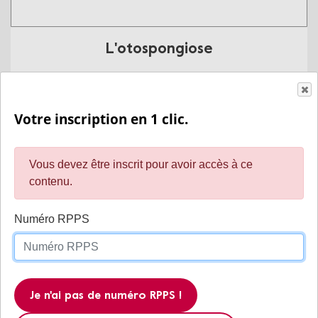
L'otospongiose
En savoir plus
Votre inscription en 1 clic.
Vous devez être inscrit pour avoir accès à ce
contenu.
Numéro RPPS
Intelligence artificielle basée sur des
Je n'ai pas de numéro RPPS !
organoïdes de cerveau humain : le