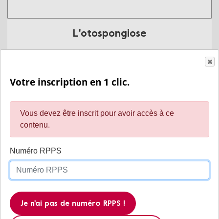
L'otospongiose
En savoir plus
Votre inscription en 1 clic.
Vous devez être inscrit pour avoir accès à ce
contenu.
Numéro RPPS
Intelligence artificielle basée sur des
Je n'ai pas de numéro RPPS !
organoïdes de cerveau humain : le