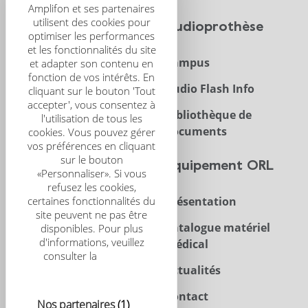
Amplifon et ses partenaires
utilisent des cookies pour
CRS
Audioprothèse
optimiser les performances
et les fonctionnalités du site
Présentation
Campus
et adapter son contenu en
fonction de vos intérêts. En
CRS Scientific Journal
Audio Flash Info
cliquant sur le bouton 'Tout
accepter', vous consentez à
Congrès
Bibliothèque de
l'utilisation de tous les
documents
cookies. Vous pouvez gérer
vos préférences en cliquant
sur le bouton
Trouver un centre
Équipement ORL
«Personnaliser». Si vous
refusez les cookies,
certaines fonctionnalités du
Acouphènes
Présentation
site peuvent ne pas être
Enfant
Catalogue matériel
disponibles. Pour plus
d'informations, veuillez
médical
Implants
consulter la
politique
relative aux cookies
Actualités
Contact
Nos partenaires
(1)