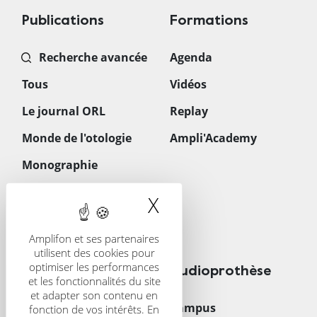
Publications
Formations
Recherche avancée
Agenda
Tous
Vidéos
Le journal ORL
Replay
Monde de l'otologie
Ampli'Academy
Monographie
Les gestes quotidiens
X
Masquer le band
en ORL
Téléchargements
Amplifon et ses partenaires
utilisent des cookies pour
optimiser les performances
CRS
Audioprothèse
et les fonctionnalités du site
et adapter son contenu en
Présentation
Campus
fonction de vos intérêts. En