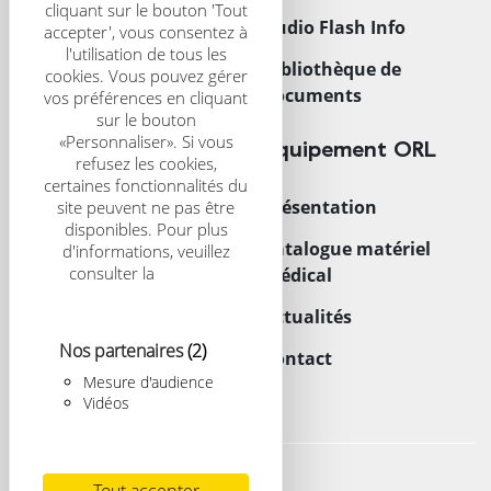
cliquant sur le bouton 'Tout
CRS Scientific Journal
Audio Flash Info
accepter', vous consentez à
l'utilisation de tous les
Congrès
Bibliothèque de
cookies. Vous pouvez gérer
documents
vos préférences en cliquant
sur le bouton
«Personnaliser». Si vous
Trouver un centre
Équipement ORL
refusez les cookies,
certaines fonctionnalités du
Acouphènes
Présentation
site peuvent ne pas être
disponibles. Pour plus
Enfant
Catalogue matériel
d'informations, veuillez
consulter la
politique
médical
Implants
relative aux cookies
Actualités
Nos partenaires
(2)
Contact
Mesure d'audience
Vidéos
Mentions légales