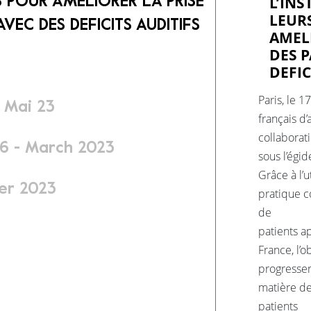
S POUR AMELIORER LA PRISE
L’INS
LEUR
VEC DES DEFICITS AUDITIFS
AMEL
DES P
DEFIC
Paris, le 
- Mai 23
français d
collaborati
l 6 - March 2023
sous l’égid
Grâce à l’u
ier 2023
pratique c
de
patients a
France, l’o
progresser
matière de
patients