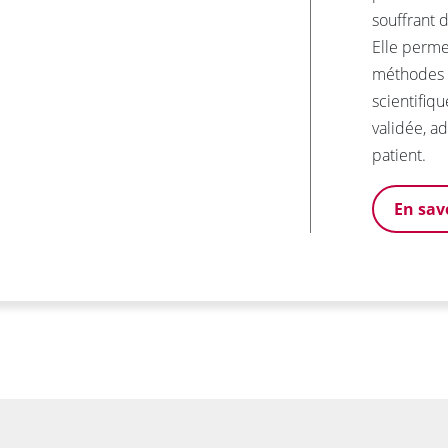
souffrant d
Elle perm
méthodes d’
scientifiq
validée, a
patient.
En sav