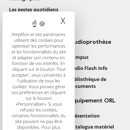
Les gestes quotidiens
en ORL
X
Masquer le band
Téléchargements
Amplifon et ses partenaires
utilisent des cookies pour
CRS
Audioprothèse
optimiser les performances
et les fonctionnalités du site
Présentation
Campus
et adapter son contenu en
fonction de vos intérêts. En
CRS Scientific Journal
Audio Flash Info
cliquant sur le bouton 'Tout
accepter', vous consentez à
Congrès
Bibliothèque de
l'utilisation de tous les
documents
cookies. Vous pouvez gérer
vos préférences en cliquant
sur le bouton
Trouver un centre
Équipement ORL
«Personnaliser». Si vous
refusez les cookies,
certaines fonctionnalités du
Acouphènes
Présentation
site peuvent ne pas être
Enfant
Catalogue matériel
disponibles. Pour plus