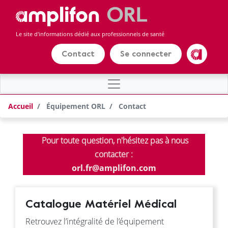
Panneau de gestion des cookies
Aller
au
contenu
Le site d'informations dédié aux professionnels de santé
principal
Contact
Se connecter
Amplifon
Accueil
Équipement ORL
Contact
Pour toute question, n'hésitez pas à nous
contacter :
orl.fr@amplifon.com
Catalogue Matériel Médical
Retrouvez l’intégralité de l’équipement