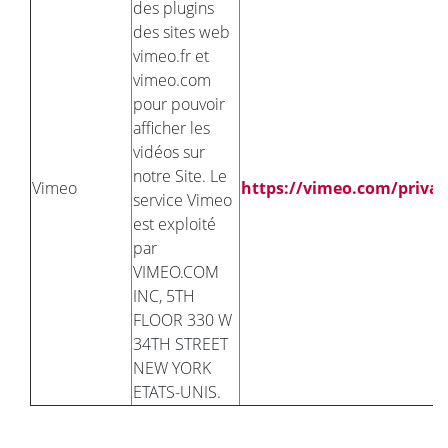
des plugins
des sites web
vimeo.fr et
vimeo.com
pour pouvoir
afficher les
vidéos sur
notre Site. Le
Vimeo
https://vimeo.com/privac
service Vimeo
est exploité
par
VIMEO.COM
INC, 5TH
FLOOR 330 W
34TH STREET
NEW YORK
ETATS-UNIS.