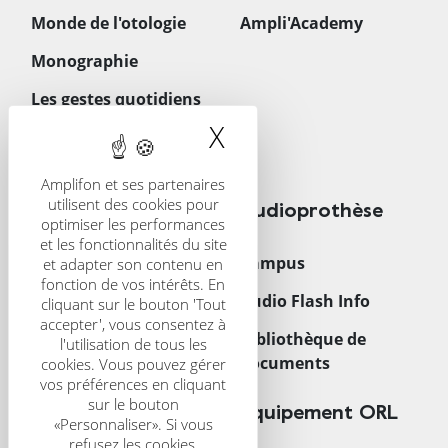
Monde de l'otologie
Ampli'Academy
Monographie
Les gestes quotidiens
en ORL
X
Masquer le band
Téléchargements
Amplifon et ses partenaires
utilisent des cookies pour
CRS
Audioprothèse
optimiser les performances
et les fonctionnalités du site
Présentation
Campus
et adapter son contenu en
fonction de vos intérêts. En
CRS Scientific Journal
Audio Flash Info
cliquant sur le bouton 'Tout
accepter', vous consentez à
Congrès
Bibliothèque de
l'utilisation de tous les
documents
cookies. Vous pouvez gérer
vos préférences en cliquant
sur le bouton
Trouver un centre
Équipement ORL
«Personnaliser». Si vous
refusez les cookies,