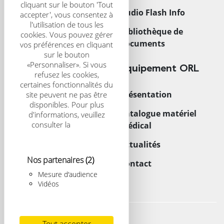
cliquant sur le bouton 'Tout
CRS Scientific Journal
Audio Flash Info
accepter', vous consentez à
l'utilisation de tous les
Congrès
Bibliothèque de
cookies. Vous pouvez gérer
documents
vos préférences en cliquant
sur le bouton
«Personnaliser». Si vous
Trouver un centre
Équipement ORL
refusez les cookies,
certaines fonctionnalités du
Acouphènes
Présentation
site peuvent ne pas être
disponibles. Pour plus
Enfant
Catalogue matériel
d'informations, veuillez
consulter la
politique
médical
Implants
relative aux cookies
Actualités
Nos partenaires
(2)
Contact
Mesure d'audience
Vidéos
Mentions légales