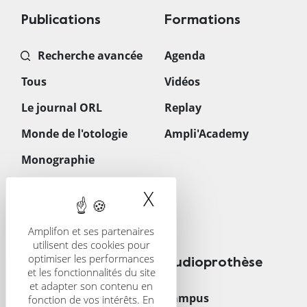
Publications
Formations
Recherche avancée
Agenda
Tous
Vidéos
Le journal ORL
Replay
Monde de l'otologie
Ampli'Academy
Monographie
Les gestes quotidiens
X
Masquer le band
en ORL
Téléchargements
Amplifon et ses partenaires
utilisent des cookies pour
optimiser les performances
CRS
Audioprothèse
et les fonctionnalités du site
et adapter son contenu en
Présentation
Campus
fonction de vos intérêts. En