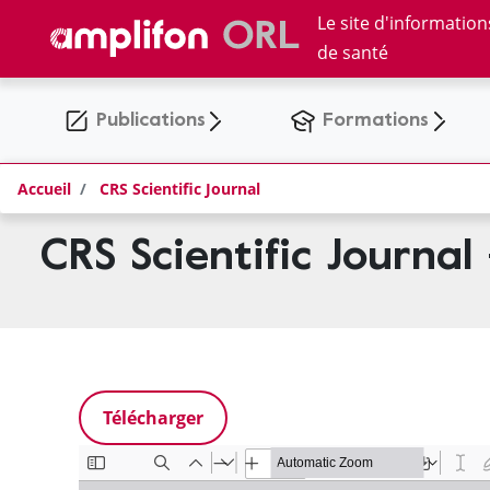
Panneau de gestion des cookies
Aller
Le site d'informatio
au
de santé
contenu
principal
Publications
Formations
Accueil
CRS Scientific Journal
CRS Scientific Journal
Télécharger