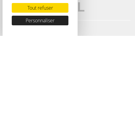
Tout refuser
Personnaliser
Publications
Formations
Recherche avancée
Agenda
Tous
Vidéos
Le journal ORL
Replay
Monde de l'otologie
Ampli'Academy
Monographie
Les gestes quotidiens
en ORL
Téléchargements