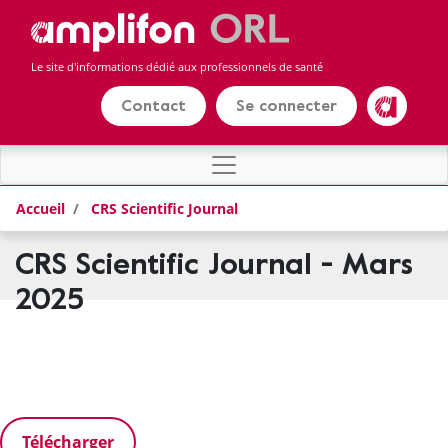
Panneau de gestion des cookies
Aller
au
contenu
Le site d'informations dédié aux professionnels de santé
principal
Contact
Se connecter
Amplifon
Accueil
CRS Scientific Journal
CRS Scientific Journal - Mars
2025
Télécharger