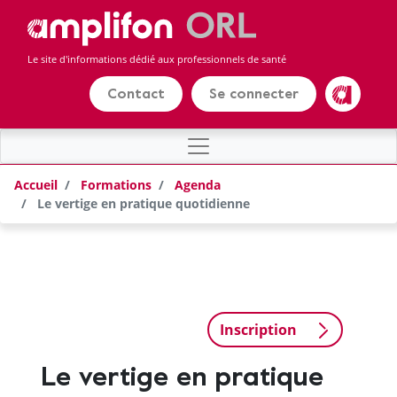
Panneau de gestion des cookies
Aller
au
contenu
Le site d'informations dédié aux professionnels de santé
principal
Contact
Se connecter
Amplifon
Accueil
Formations
Agenda
Le vertige en pratique quotidienne
Inscription
Le vertige en pratique