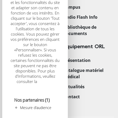
et les fonctionnalités du site
Présentation
Campus
et adapter son contenu en
fonction de vos intérêts. En
CRS Scientific Journal
Audio Flash Info
cliquant sur le bouton 'Tout
accepter', vous consentez à
Congrès
Bibliothèque de
l'utilisation de tous les
documents
cookies. Vous pouvez gérer
vos préférences en cliquant
sur le bouton
Trouver un centre
Équipement ORL
«Personnaliser». Si vous
refusez les cookies,
Acouphènes
Présentation
certaines fonctionnalités du
site peuvent ne pas être
Enfant
Catalogue matériel
disponibles. Pour plus
d'informations, veuillez
médical
Implants
consulter la
politique
Actualités
relative aux cookies
Contact
Nos partenaires
(1)
Mesure d'audience