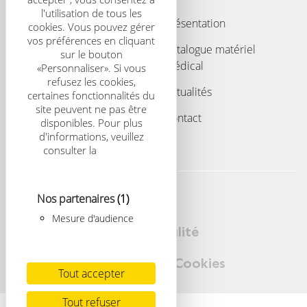
l'utilisation de tous les
Acouphènes
Présentation
cookies. Vous pouvez gérer
vos préférences en cliquant
Enfant
Catalogue matériel
sur le bouton
médical
«Personnaliser». Si vous
Implants
refusez les cookies,
Actualités
certaines fonctionnalités du
site peuvent ne pas être
Contact
disponibles. Pour plus
d'informations, veuillez
consulter la
politique
relative aux cookies
Nos partenaires
(1)
Mentions légales
Mesure d'audience
Politique de confidentialité
Gestion des cookies
Cookies
Tout accepter
Tout refuser