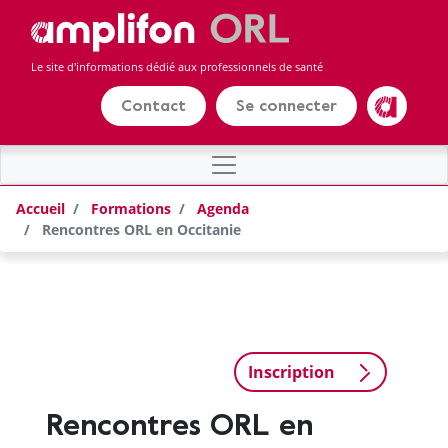
Panneau de gestion des cookies
Aller
au
contenu
Le site d'informations dédié aux professionnels de santé
principal
Contact
Se connecter
Amplifon
Accueil
Formations
Agenda
Rencontres ORL en Occitanie
Inscription
Rencontres ORL en