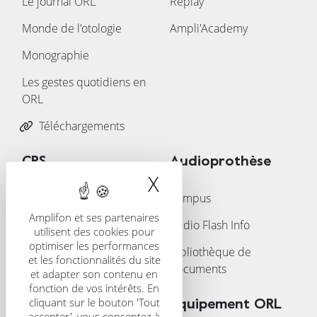
Le journal ORL
Replay
Monde de l'otologie
Ampli'Academy
Monographie
Les gestes quotidiens en
ORL
Téléchargements
CRS
Audioprothèse
X
Masquer le band
Présentation
Campus
Amplifon et ses partenaires
CRS Scientific Journal
Audio Flash Info
utilisent des cookies pour
optimiser les performances
Congrès
Bibliothèque de
et les fonctionnalités du site
documents
et adapter son contenu en
fonction de vos intérêts. En
cliquant sur le bouton 'Tout
Trouver un centre
Équipement ORL
accepter', vous consentez à