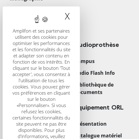
Les gestes quotidiens
X
Masquer le band
en ORL
Téléchargements
Amplifon et ses partenaires
utilisent des cookies pour
optimiser les performances
CRS
Audioprothèse
et les fonctionnalités du site
et adapter son contenu en
Présentation
Campus
fonction de vos intérêts. En
cliquant sur le bouton 'Tout
CRS Scientific Journal
Audio Flash Info
accepter', vous consentez à
l'utilisation de tous les
Congrès
Bibliothèque de
cookies. Vous pouvez gérer
documents
vos préférences en cliquant
sur le bouton
«Personnaliser». Si vous
Trouver un centre
Équipement ORL
refusez les cookies,
certaines fonctionnalités du
Acouphènes
Présentation
site peuvent ne pas être
disponibles. Pour plus
Enfant
Catalogue matériel
d'informations, veuillez