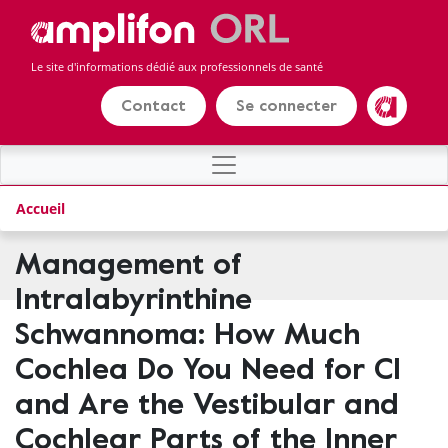
Panneau de gestion des cookies
Aller
au
contenu
Le site d'informations dédié aux professionnels de santé
principal
Contact
Se connecter
Amplifon
Accueil
Management of
Intralabyrinthine
Schwannoma: How Much
Cochlea Do You Need for CI
and Are the Vestibular and
Cochlear Parts of the Inner