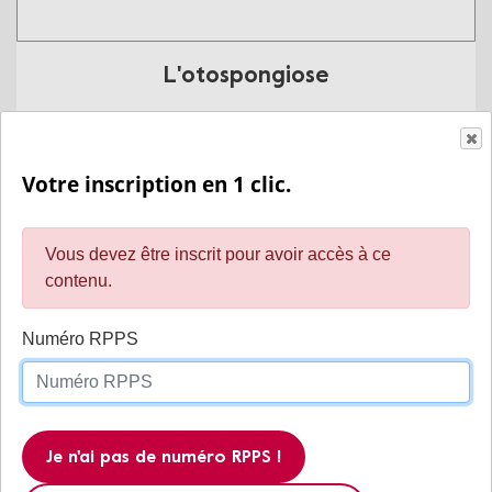
L'otospongiose
En savoir plus
Votre inscription en 1 clic.
Vous devez être inscrit pour avoir accès à ce
contenu.
Numéro RPPS
Intelligence artificielle basée sur des
Je n'ai pas de numéro RPPS !
organoïdes de cerveau humain : le