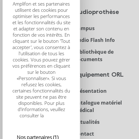
Amplifon et ses partenaires
utilisent des cookies pour
CRS
Audioprothèse
optimiser les performances
et les fonctionnalités du site
Présentation
Campus
et adapter son contenu en
fonction de vos intérêts. En
CRS Scientific Journal
Audio Flash Info
cliquant sur le bouton 'Tout
accepter', vous consentez à
Congrès
Bibliothèque de
l'utilisation de tous les
documents
cookies. Vous pouvez gérer
vos préférences en cliquant
sur le bouton
Trouver un centre
Équipement ORL
«Personnaliser». Si vous
refusez les cookies,
certaines fonctionnalités du
Acouphènes
Présentation
site peuvent ne pas être
Enfant
Catalogue matériel
disponibles. Pour plus
d'informations, veuillez
médical
Implants
consulter la
politique
relative aux cookies
Actualités
Contact
Nos partenaires
(1)